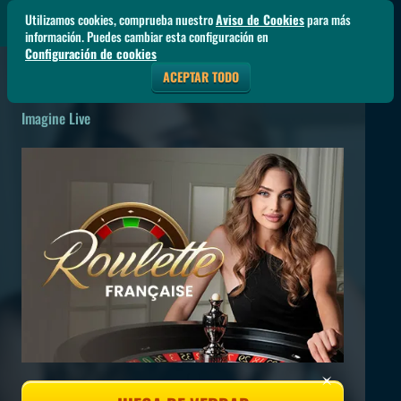
Utilizamos cookies, comprueba nuestro
Aviso de Cookies
para más
información. Puedes cambiar esta configuración en
Configuración de cookies
ACEPTAR TODO
French Roulette
Imagine Live