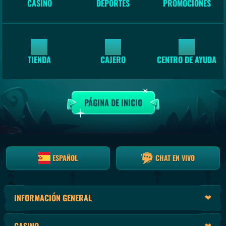
CASINO
DEPORTES
PROMOCIONES
TIENDA
CENTRO DE AYUDA
CAJERO
PÁGINA DE INICIO
ESPAÑOL
CHAT EN VIVO
INFORMACIÓN GENERAL