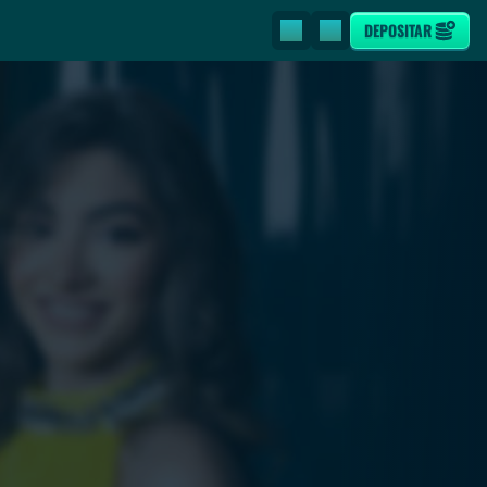
DEPOSITAR