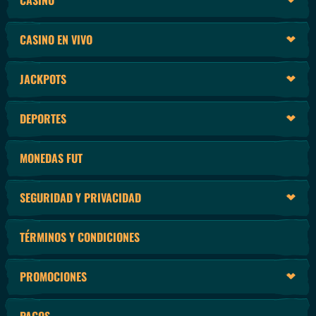
CASINO
CASINO EN VIVO
JACKPOTS
DEPORTES
MONEDAS FUT
SEGURIDAD Y PRIVACIDAD
TÉRMINOS Y CONDICIONES
PROMOCIONES