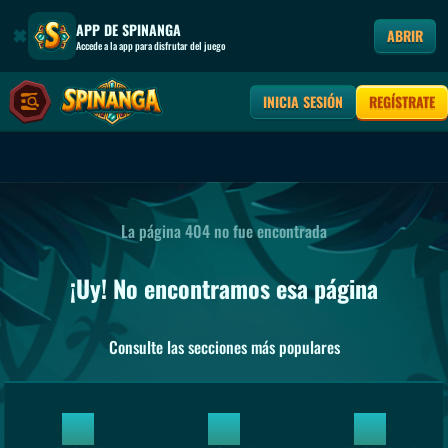
APP DE SPINANGA
ABRIR
Accede a la app para disfrutar del juego
INICIA SESIÓN
REGÍSTRATE
La página 404 no fue encontrada
¡Uy! No encontramos esa página
Consulte las secciones más populares