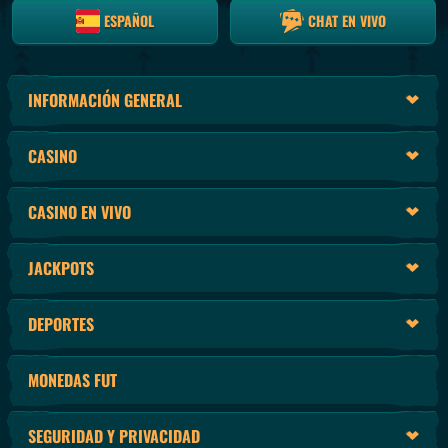
ESPAÑOL
CHAT EN VIVO
INFORMACIÓN GENERAL
CASINO
CASINO EN VIVO
JACKPOTS
DEPORTES
MONEDAS FUT
SEGURIDAD Y PRIVACIDAD