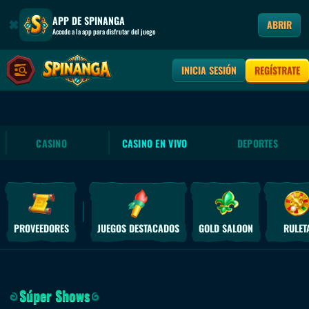
APP DE SPINANGA
ABRIR
Accede a la app para disfrutar del juego
INICIA SESIÓN
REGÍSTRATE
CASINO
CASINO EN VIVO
DEPORTES
PROVEEDORES
JUEGOS DESTACADOS
GOLD SALOON
RULET
Súper Shows