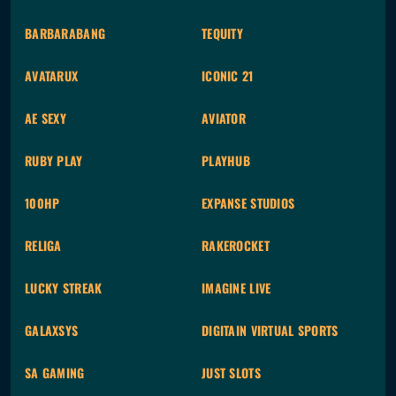
BARBARABANG
TEQUITY
AVATARUX
ICONIC 21
AE SEXY
AVIATOR
RUBY PLAY
PLAYHUB
100HP
EXPANSE STUDIOS
RELIGA
RAKEROCKET
LUCKY STREAK
IMAGINE LIVE
GALAXSYS
DIGITAIN VIRTUAL SPORTS
SA GAMING
JUST SLOTS