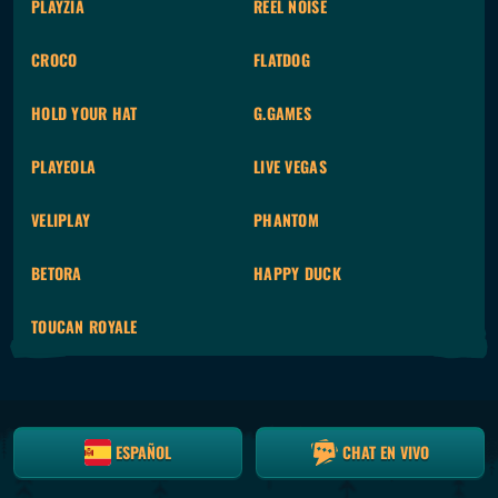
PLAYZIA
REEL NOISE
CROCO
FLATDOG
HOLD YOUR HAT
G.GAMES
PLAYEOLA
LIVE VEGAS
VELIPLAY
PHANTOM
BETORA
HAPPY DUCK
TOUCAN ROYALE
ESPAÑOL
CHAT EN VIVO