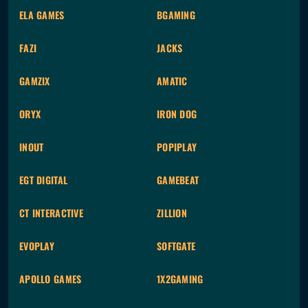
ELA GAMES
BGAMING
FAZI
JACKS
GAMZIX
AMATIC
ORYX
IRON DOG
INOUT
POPIPLAY
EGT DIGITAL
GAMEBEAT
CT INTERACTIVE
ZILLION
EVOPLAY
SOFTGATE
APOLLO GAMES
1X2GAMING