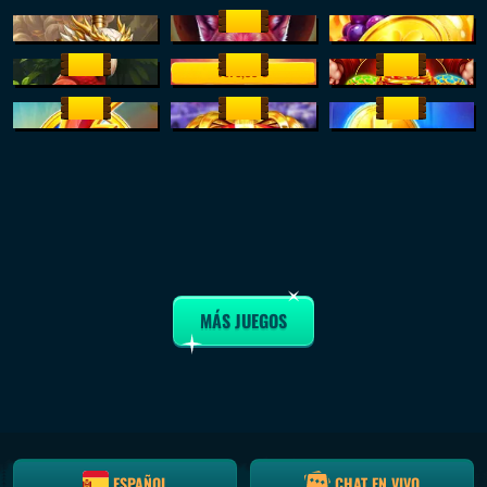
NUEVO
Imperial Express Hold & Win
Majestic Alpha Wolf
Flame Fruits Frenzy Hold and Win
NUEVO
NUEVO
NUEVO
1676,58 €
Mighty Hot: Amazonia
Super Pyramid of Gold: Hold & Win
3 Pots of Cai Shen
NUEVO
NUEVO
NUEVO
Lightning Cash Strike
Regal Spins 40 Pate Link
Coin of Lightning 2
NUEVO
NUEVO
Star Boost: Hold and Win
Trap Tower
Leatherheads
NUEVO
NUEVO
NUEVO
Burning Coins 100
4 Chili Pots: Hold and Win
3x3 Grand Crown: Hold the Spin
NUEVO
NUEVO
Piggy Brick Bonanza
Diamond Explosion 777
Royalgarden Queen
NUEVO
NUEVO
NUEVO
107.790,33 €
Super Crazy Red x1000
3 Fortune Nuts
Big Bells Fire (Hold and Win)
MÁS JUEGOS
NUEVO
NUEVO
Book of Tomes 6
3 Million BC
Crown of the Undying
ESPAÑOL
CHAT EN VIVO