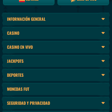
INFORMACIÓN GENERAL
CASINO
CASINO EN VIVO
JACKPOTS
DEPORTES
MONEDAS FUT
SEGURIDAD Y PRIVACIDAD