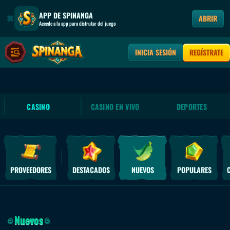
APP DE SPINANGA
ABRIR
Accede a la app para disfrutar del juego
INICIA SESIÓN
REGÍSTRATE
CASINO
CASINO EN VIVO
DEPORTES
PROVEEDORES
DESTACADOS
NUEVOS
POPULARES
Nuevos