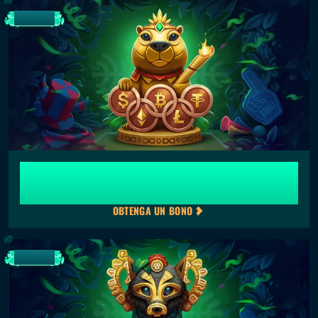
DEPORTES
Bono de Recarga de Fin de Semana en Cripto
50% hasta 1.000 USDT
OBTENGA UN BONO
DEPORTES