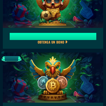
Bono por Primer Depósito 100% hasta 100 €
OBTENGA UN BONO
DEPORTES