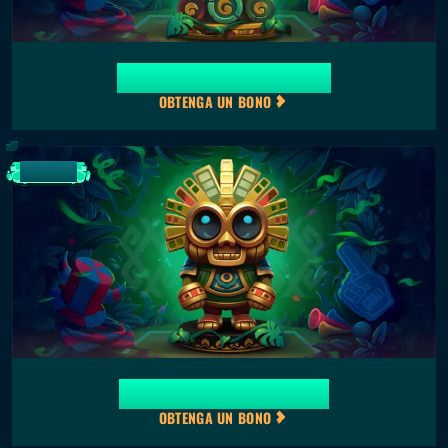
Empate aburrido 20.000 €
OBTENGA UN BONO
DEPORTES
Pago Anticipado 50.000 €
OBTENGA UN BONO