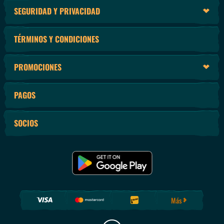
SEGURIDAD Y PRIVACIDAD
TÉRMINOS Y CONDICIONES
PROMOCIONES
PAGOS
SOCIOS
Más