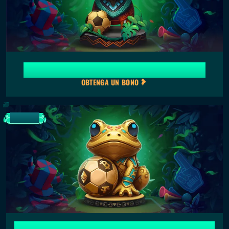
Bono de Recarga Semanal 50% hasta 500 €
OBTENGA UN BONO
DEPORTES