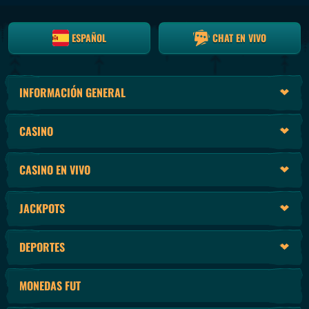
ESPAÑOL
CHAT EN VIVO
INFORMACIÓN GENERAL
CASINO
CASINO EN VIVO
JACKPOTS
DEPORTES
MONEDAS FUT