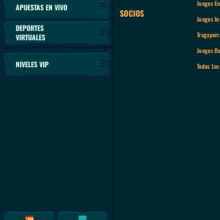
Juegos En
APUESTAS EN VIVO
SOCIOS
Juegos In
DEPORTES
Tragaperr
VIRTUALES
Juegos D
NIVELES VIP
Todos Los