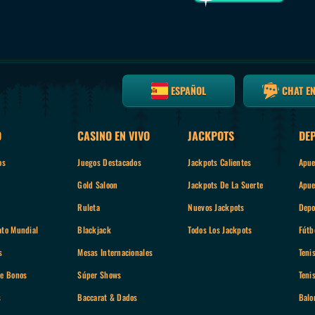
ESPAÑOL
CHAT EN
O
CASINO EN VIVO
JACKPOTS
DE
os
Juegos Destacados
Jackpots Calientes
Apue
Gold Saloon
Jackpots De La Suerte
Apue
s
Ruleta
Nuevos Jackpots
Depo
to Mundial
Blackjack
Todos Los Jackpots
Fútb
s
Mesas Internacionales
Teni
e Bonos
Súper Shows
Teni
s
Baccarat & Dados
Balo