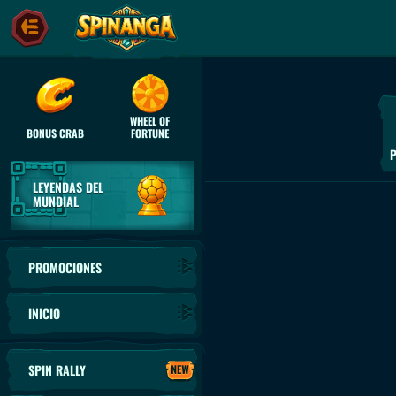
WHEEL OF
BONUS CRAB
FORTUNE
P
LEYENDAS DEL
MUNDIAL
Jackpots Calientes
PROMOCIONES
3510,90 €
777 Hot Reels: Supercharged
Amat
INICIO
Porko Collect Super Pot
Lepr
3510,90 €
Break the Piggy Bank
Oly
SPIN RALLY
NUEVO
3 Coin Golden Peacock
Nitr