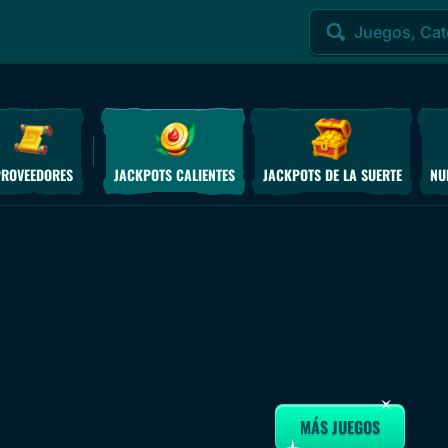
Juegos, Cat
ROVEEDORES
JACKPOTS CALIENTES
JACKPOTS DE LA SUERTE
NU
NUEVO
NUEVO
erasu's Treasures x1000
Piggy Party XL
Huff n' Wolf
NUEVO
NUEVO
echaun’s Gold Streak
Wild 27
Joker's Bar
NUEVO
NUEVO
mpigs
20 Burning Hot Cash Heat
5 Dazzling Hot
MÁS JUEGOS
NUEVO
NUEVO
3510,90
o 100
Crimson Crown
Serpent Gold: Hold &