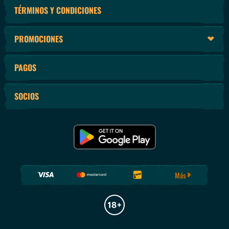
TÉRMINOS Y CONDICIONES
PROMOCIONES
PAGOS
SOCIOS
Más