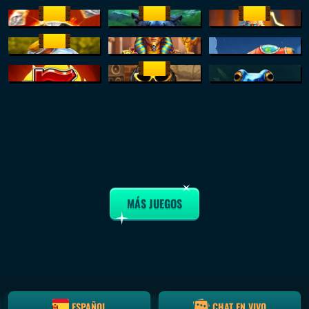
NUEVO
NUEVO
NUEVO
Diamond Slam
Panther Legacy
Pots of Power: Zeus
NUEVO
Elixir Party 7s
Golden Fate 1000
Treasure Jet
NUEVO
777 Hell Streak
Cred
Hungry Frog
NUEVO
NUEVO
Fury Balloon
Hot Fortune Hold and Win
Thunder Win Hold and Win
NUEVO
NUEVO
NUEVO
5194,50 €
3 Rail Express Hold & Win
Rich Piggy Trio
Royal Strike
NUEVO
NUEVO
NUEVO
5194,50 €
Double Dragon Gold Hold&Win
Super 7's Boost
Joker Power Spin Hold and Win
NUEVO
NUEVO
NUEVO
5194,50 €
5194,50 €
5194,50 €
5 Pyramids of Gold: Hold & Win
Liberty Coins: Hold & Win
15 Totem Stacks: Hold & Win
MÁS JUEGOS
NUEVO
NUEVO
NUEVO
151.361,43 €
Football Scratch
Buffalo's Sun 2
Trophy Rush Triple Boost
ESPAÑOL
CHAT EN VIVO