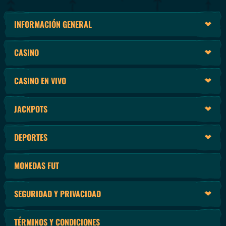
INFORMACIÓN GENERAL
CASINO
CASINO EN VIVO
JACKPOTS
DEPORTES
MONEDAS FUT
SEGURIDAD Y PRIVACIDAD
TÉRMINOS Y CONDICIONES