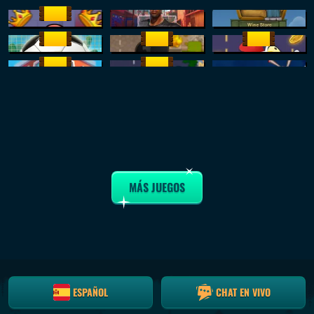
NUEVO
Chicken Road 2 Bonus
Penalty - From the Streets
Tower Rush
NUEVO
NUEVO
NUEVO
Penalty Unlimited
Chicken Road Gold
Chicken Road Bonus
NUEVO
NUEVO
MegaBlock
Chicken Road Vegas
Aviatron
NUEVO
NUEVO
NUEVO
Penalty Nations Cup
Mine Slot
Chicken Runner
NUEVO
NUEVO
Chicken Pirate
Chicken Cashway
Lucky Ducky
NUEVO
NUEVO
72.252,64 €
Plinko Empire
4 of a Kind Bonus Poker
Rainbow Catcher
NUEVO
Chicken Train
Tower
Mines
MÁS JUEGOS
NUEVO
Keno
Navigator
Jet Crash
ESPAÑOL
CHAT EN VIVO