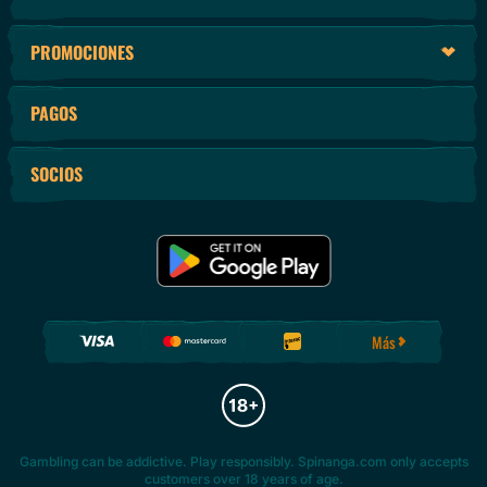
PROMOCIONES
PAGOS
SOCIOS
Más
Gambling can be addictive. Play responsibly. Spinanga.com only accepts
customers over 18 years of age.