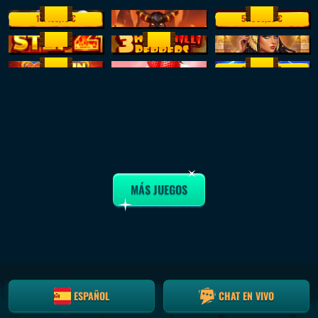
NUEVO
NUEVO
16.493,15 €
51.036,25 €
Crack The Piggy Bank Express
Born in Hell
40 Power Hot Triple Boost Golden Coins Link
NUEVO
NUEVO
Hot Step 2 Extreme
3 Hot Chilli Peppers Extra
The Age of Cleopatra
NUEVO
NUEVO
16.493,15 €
Coin Win Express: Hold the Spin
Bonbon Pop
Thunderline Express: Hold & Win
NUEVO
NUEVO
Joker Coins Unlimited Fortune
Xmas Drop
Majestic King
NUEVO
NUEVO
3 Hot Chilli Peppers
Flames of Hades
Wild Hot 40 Deluxe
NUEVO
NUEVO
Regal Spins 40 Pate Link
Fortune Coins
Bust the Piggy
NUEVO
NUEVO
NUEVO
Lightning Cash Strike
Lightning Juicy Coins
Age Of Seth
MÁS JUEGOS
NUEVO
NUEVO
Joker Royal Coins: Hold&Win
Black Seven Bell Link
African Buffalo 5000
ESPAÑOL
CHAT EN VIVO