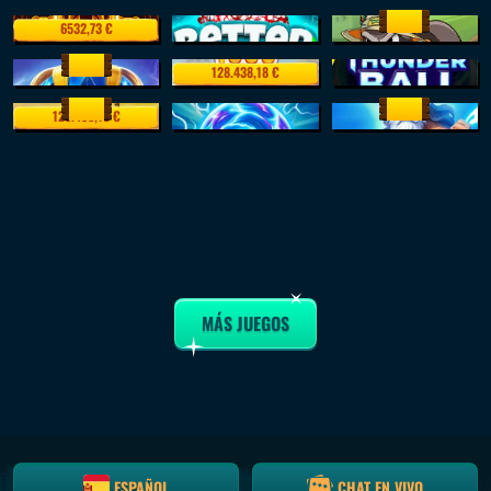
NUEVO
6532,73 €
5 Relics of Power: Hold & Win
Better Bass Cash
Le Fisherman
NUEVO
128.438,18 €
Royal Strike
Candy Palace 1000
Thunder Ball
NUEVO
NUEVO
128.438,18 €
Vizier Of The North x1000
Ultimate Energy Strike
3 Lightning Blitz
NUEVO
NUEVO
3 Wicked Devils
Wild Lucky Clover
Celtic Coins - Hold & Hit 3x3
NUEVO
NUEVO
Lightning Cash Strike
Chaos Crew 3
Coin Train
NUEVO
NUEVO
NUEVO
4 Pots Riches: Hold and Win
Sugar Merge Up
Sugartime 1000
NUEVO
NUEVO
NUEVO
Rain & Ruin
Pearl Coin Rise
Power Pops
MÁS JUEGOS
NUEVO
NUEVO
Desert Squeeze
Skeleton Shuffle x1000
Cabaret Royale Hold And Earn
ESPAÑOL
CHAT EN VIVO