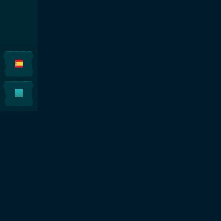
APUESTAS ONLINE EN L
¡Demuestra sus conocimient
¿Busca un deporte específico
online.
Es muy simple, sólo elige un 
Mostrar más
¡La oferta es muy amplia! Pu
Las apuestas de baloncesto o
sus ganancias.
Inicia sesión a través de una