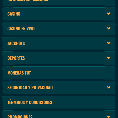
CASINO
CASINO EN VIVO
JACKPOTS
DEPORTES
MONEDAS FUT
SEGURIDAD Y PRIVACIDAD
TÉRMINOS Y CONDICIONES
PROMOCIONES