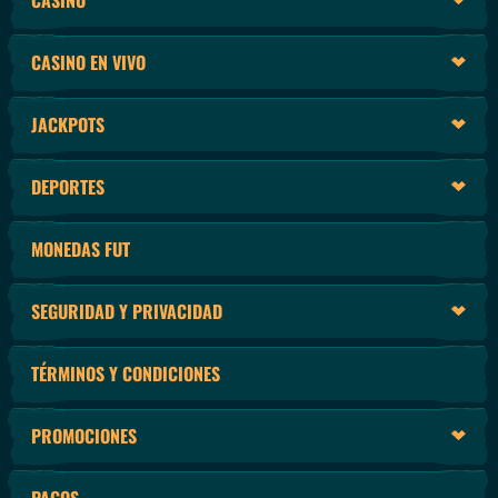
CASINO
CASINO EN VIVO
JACKPOTS
DEPORTES
MONEDAS FUT
SEGURIDAD Y PRIVACIDAD
TÉRMINOS Y CONDICIONES
PROMOCIONES