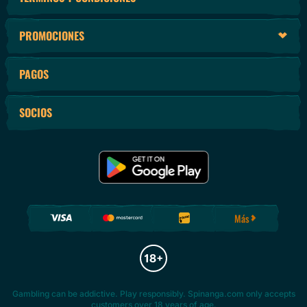
PROMOCIONES
PAGOS
SOCIOS
Más
Gambling can be addictive. Play responsibly. Spinanga.com only accepts
customers over 18 years of age.